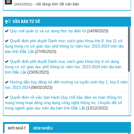
-
nội dung tóm tắt văn bản
(24/12/2021)
VĂN BẢN TỪ SỞ
Quy chế quản lý và sử dụng Học bạ điện tử
(14/09/2023)
Quyết định phê duyệt Danh mục sách giáo khoa lớp 8, lớp 11 sử
dụng trong cơ sở giáo dục phổ thông từ năm học 2023-2024 trên địa
bàn tỉnh Đắk Lắk
(27/05/2023)
Quyết định phê duyệt Danh mục sách giáo khoa lớp 4 sử dụng
trong cơ sở giáo dục phổ thông từ năm học 2023-2024 trên địa bàn
tỉnh Đắk Lắk
(23/05/2023)
Hướng dẫn huy động trẻ đến trường và tuyển sinh lớp 1, lớp 6 năm
học 2023-2024
(08/02/2023)
Quyết định về việc ban hành Quy chế bảo đảm an toàn thông tin
mạng trong hoạt động ứng dụng công nghệ thông tin, chuyển đổi số
trong ngành giáo dục trên địa bàn tỉnh Đắk Lắk
(13/12/2022)
Hướng dẫn công tác thi đua, khen thưởng năm học 2022-
2023
(30/11/2022)
MỚI NHẤT
XEM NHIỀU
Nghị quyết Quy định mức hỗ trợ đối với trẻ em, giáo viên và cơ sở