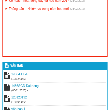
Kế hoạch hoạt động dạy và học năm 2017
(24/03/2017)
Thông báo – Nhiệm vụ trong năm học mới
(24/03/2017)
VĂN BẢN
1486-Mdrak
-
(12/12/2023)
1486SGD Daknong
-
(08/11/2023)
123123132
-
(13/10/2022)
văn bản 1