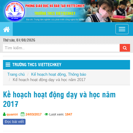
Toggle
naviga
Thứ sáu, 07/08/2026
TRƯỜNG THCS VIETTECHKEY
Trang chủ
Kế hoạch hoạt động
,
Thông báo
Kế hoạch hoạt động dạy và học năm 2017
Kế hoạch hoạt động dạy và học năm
2017
quantri
24/03/2017
Lượt xem:
1847
Đọc bài viết