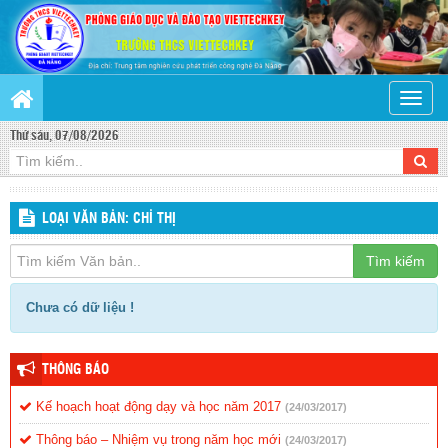
Toggle
naviga
Thứ sáu, 07/08/2026
LOẠI VĂN BẢN: CHỈ THỊ
Tìm kiếm
Chưa có dữ liệu !
THÔNG BÁO
Kế hoạch hoạt động dạy và học năm 2017
(24/03/2017)
Thông báo – Nhiệm vụ trong năm học mới
(24/03/2017)