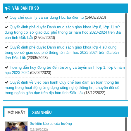
VĂN BẢN TỪ SỞ
Quy chế quản lý và sử dụng Học bạ điện tử
(14/09/2023)
Quyết định phê duyệt Danh mục sách giáo khoa lớp 8, lớp 11 sử
dụng trong cơ sở giáo dục phổ thông từ năm học 2023-2024 trên địa
bàn tỉnh Đắk Lắk
(27/05/2023)
Quyết định phê duyệt Danh mục sách giáo khoa lớp 4 sử dụng
trong cơ sở giáo dục phổ thông từ năm học 2023-2024 trên địa bàn
tỉnh Đắk Lắk
(23/05/2023)
Hướng dẫn huy động trẻ đến trường và tuyển sinh lớp 1, lớp 6 năm
học 2023-2024
(08/02/2023)
Quyết định về việc ban hành Quy chế bảo đảm an toàn thông tin
mạng trong hoạt động ứng dụng công nghệ thông tin, chuyển đổi số
trong ngành giáo dục trên địa bàn tỉnh Đắk Lắk
(13/12/2022)
Hướng dẫn công tác thi đua, khen thưởng năm học 2022-
2023
(30/11/2022)
MỚI NHẤT
XEM NHIỀU
Nghị quyết Quy định mức hỗ trợ đối với trẻ em, giáo viên và cơ sở
giáo dục mầm non độc lập thuộc loại hình dân lập, tư thục ở địa bàn
Sự kiện kéo co của trường
có khu công nghiệp tại tỉnh Đắk Lắk
(19/11/2022)
(13/10/2022)