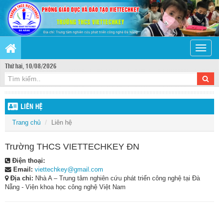
Toggle
naviga
Thứ hai, 10/08/2026
LIÊN HỆ
Trang chủ
Liên hệ
Trường THCS VIETTECHKEY ĐN
Điện thoại:
Email:
viettechkey@gmail.com
Địa chỉ:
Nhà A – Trung tâm nghiên cứu phát triển công nghệ tại Đà
Nẵng - Viện khoa học công nghệ Việt Nam