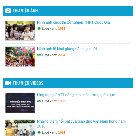
(24/03/2017)
THƯ VIỆN ẢNH
Hình ảnh lễ khai giảng năm học mới
Hình ảnh cuộc thi tốt nghiệp THPT Quốc Gia
(24/03/2017)
Lượt xem:
1953
Kế hoạch đổi mới giáo dục nâng cao chất lượng dạy và học
(24/03/2017)
Hình ảnh lễ khai giảng năm học mới
Lượt xem:
2064
THƯ VIỆN VIDEOS
Ứng dụng CNTT nâng cao chất lượng giáo dục
Lượt xem:
1993
Những điểm nổi bật của giáo dục Việt Nam trong năm
2016
Lượt xem:
1691