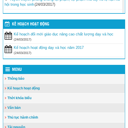
hội trong học sinh
(24/03/2017)
Vinh danh 42 giáo viên tiêu biểu công tác tại vùng biển đảo khó
khăn
(24/03/2017)
KẾ HOẠCH HOẠT ĐỘNG
Tăng cường các biện pháp ngăn chặn bạo lực học
đường
(24/03/2017)
Kế hoạch đổi mới giáo dục nâng cao chất lượng dạy và học
(24/03/2017)
Bộ GDĐT luôn cầu thị, lắng nghe, tiếp thu ý kiến từ các cơ quan
Kế hoạch hoạt động dạy và học năm 2017
báo chí
(24/03/2017)
(24/03/2017)
MENU
Thông báo
Kế hoạch hoạt động
Thời khóa biểu
Văn bản
Thủ tục hành chính
Tài nguyên