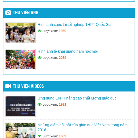
(24/03/2017)
THƯ VIỆN ẢNH
Hình ảnh lễ khai giảng năm học mới
Hình ảnh cuộc thi tốt nghiệp THPT Quốc Gia
(24/03/2017)
Lượt xem:
1950
Kế hoạch đổi mới giáo dục nâng cao chất lượng dạy và học
(24/03/2017)
Hình ảnh lễ khai giảng năm học mới
Lượt xem:
2059
THƯ VIỆN VIDEOS
Ứng dụng CNTT nâng cao chất lượng giáo dục
Lượt xem:
1991
Những điểm nổi bật của giáo dục Việt Nam trong năm
2016
Lượt xem:
1689