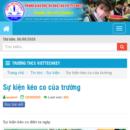
Toggle
naviga
Thứ năm, 06/08/2026
TRƯỜNG THCS VIETTECHKEY
Trang chủ
Tin tức - Sự kiện
Sự kiện kéo co của trường
Sự kiện kéo co của trường
quantri
13/10/2022
Lượt xem:
561
Đọc bài viết
Sự kiện kéo co diên ra ngày