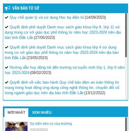
VĂN BẢN TỪ SỞ
Quy chế quản lý và sử dụng Học bạ điện tử
(14/09/2023)
Quyết định phê duyệt Danh mục sách giáo khoa lớp 8, lớp 11 sử
dụng trong cơ sở giáo dục phổ thông từ năm học 2023-2024 trên địa
bàn tỉnh Đắk Lắk
(27/05/2023)
Quyết định phê duyệt Danh mục sách giáo khoa lớp 4 sử dụng
trong cơ sở giáo dục phổ thông từ năm học 2023-2024 trên địa bàn
tỉnh Đắk Lắk
(23/05/2023)
Hướng dẫn huy động trẻ đến trường và tuyển sinh lớp 1, lớp 6 năm
học 2023-2024
(08/02/2023)
Quyết định về việc ban hành Quy chế bảo đảm an toàn thông tin
mạng trong hoạt động ứng dụng công nghệ thông tin, chuyển đổi số
trong ngành giáo dục trên địa bàn tỉnh Đắk Lắk
(13/12/2022)
Hướng dẫn công tác thi đua, khen thưởng năm học 2022-
2023
(30/11/2022)
MỚI NHẤT
XEM NHIỀU
Nghị quyết Quy định mức hỗ trợ đối với trẻ em, giáo viên và cơ sở
giáo dục mầm non độc lập thuộc loại hình dân lập, tư thục ở địa bàn
Sự kiện kéo co của trường
có khu công nghiệp tại tỉnh Đắk Lắk
(19/11/2022)
(13/10/2022)