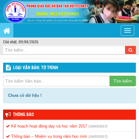
Toggle
naviga
Chủ nhật, 09/08/2026
LOẠI VĂN BẢN: TỜ TRÌNH
Tìm kiếm
Chưa có dữ liệu !
THÔNG BÁO
Kế hoạch hoạt động dạy và học năm 2017
(24/03/2017)
Thông báo – Nhiệm vụ trong năm học mới
(24/03/2017)