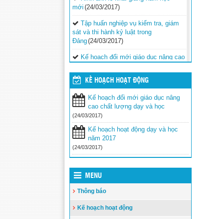
mới
(24/03/2017)
Tập huấn nghiệp vụ kiểm tra, giám
sát và thi hành kỷ luật trong
Đảng
(24/03/2017)
Kế hoạch đổi mới giáo dục nâng cao
chất lượng dạy và học
(24/03/2017)
KẾ HOẠCH HOẠT ĐỘNG
Tuyên truyền phòng chống tội phạm,
tội phạm ma túy và tệ nạn xã hội trong
Kế hoạch đổi mới giáo dục nâng
học sinh
(24/03/2017)
cao chất lượng dạy và học
Vinh danh 42 giáo viên tiêu biểu
(24/03/2017)
công tác tại vùng biển đảo khó
Kế hoạch hoạt động dạy và học
khăn
(24/03/2017)
năm 2017
(24/03/2017)
Tăng cường các biện pháp ngăn
chặn bạo lực học đường
(24/03/2017)
Bộ GDĐT luôn cầu thị, lắng nghe,
MENU
tiếp thu ý kiến từ các cơ quan báo
Thông báo
chí
(24/03/2017)
Kế hoạch hoạt động