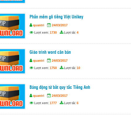
Phần mềm gõ tiếng Việt Unikey
quantri
24/03/2017
Lượt xem:
1730
Lượt tải:
4
Giáo trình word căn bản
quantri
24/03/2017
Lượt xem:
1750
Lượt tải:
10
Bảng động từ bất quy tắc Tiếng Anh
quantri
24/03/2017
Lượt xem:
1777
Lượt tải:
6