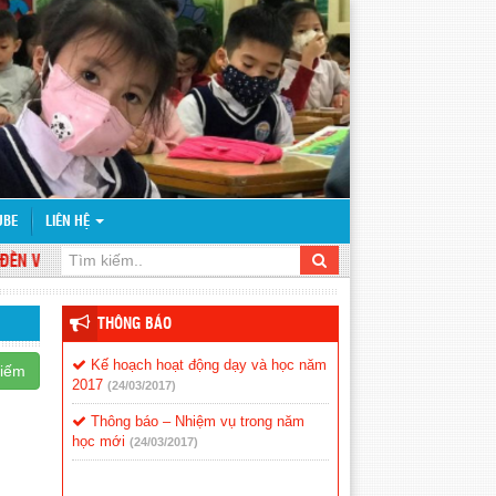
UBE
LIÊN HỆ
 VỚI WEBSITE TRƯỜNG
THÔNG BÁO
Kế hoạch hoạt động dạy và học năm
kiếm
2017
(24/03/2017)
Thông báo – Nhiệm vụ trong năm
học mới
(24/03/2017)