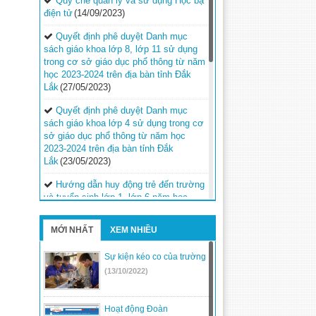
Quy chế quản lý và sử dụng Học bạ
điện tử
(14/09/2023)
Quyết định phê duyệt Danh mục
sách giáo khoa lớp 8, lớp 11 sử dụng
trong cơ sở giáo dục phổ thông từ năm
học 2023-2024 trên địa bàn tỉnh Đắk
Lắk
(27/05/2023)
Quyết định phê duyệt Danh mục
sách giáo khoa lớp 4 sử dụng trong cơ
sở giáo dục phổ thông từ năm học
2023-2024 trên địa bàn tỉnh Đắk
Lắk
(23/05/2023)
Hướng dẫn huy động trẻ đến trường
và tuyển sinh lớp 1, lớp 6 năm học
2023-2024
(08/02/2023)
MỚI NHẤT
XEM NHIỀU
Quyết định về việc ban hành Quy
chế bảo đảm an toàn thông tin mạng
Sự kiện kéo co của trường
trong hoạt động ứng dụng công nghệ
thông tin, chuyển đổi số trong ngành
(13/10/2022)
giáo dục trên địa bàn tỉnh Đắk
Lắk
(13/12/2022)
Hoạt động Đoàn