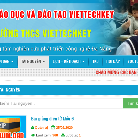
N BẢN
TÀI NGUYÊN
LỊCH – KẾ HOẠCH
TKB
HỎI ĐÁP
YOUT
CHÀO MỪNG CÁC BẠN ĐẾN
TÀI NGUYÊN
Tìm 
Bài giảng điện tử khối 6
Quản trị
25/02/2020
Lượt xem:
968
Lượt tải:
1