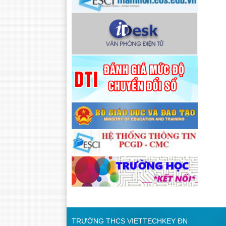
TRƯỜNG THCS VIETTECHKEY ĐN