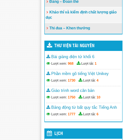
Đảng – Đoàn thể
Khảo thí và kiểm định chất lượng giáo
dục
Thi đua – Khen thưởng
THƯ VIỆN TÀI NGUYÊN
Bài giảng điện tử khối 6
Lượt xem:
968
Lượt tải:
1
Phần mềm gõ tiếng Việt Unikey
Lượt xem:
1730
Lượt tải:
4
Giáo trình word căn bản
Lượt xem:
1750
Lượt tải:
10
Bảng động từ bất quy tắc Tiếng Anh
Lượt xem:
1777
Lượt tải:
6
LỊCH