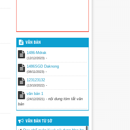
VĂN BẢN
1486-Mdrak
-
(12/12/2023)
1486SGD Daknong
-
(08/11/2023)
123123132
-
(13/10/2022)
văn bản 1
-
nội dung tóm tắt văn
(24/12/2021)
bản
VĂN BẢN TỪ SỞ