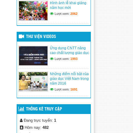
Hình ảnh lễ khai giảng
học
năm học mới
(24/03/2017)
Lượt xem:
2062
THƯ VIỆN VIDEOS
Ứng dụng CNTT nâng
cao chất lượng giáo dục
Lượt xem:
1993
Những điểm nổi bật của
giáo dục Việt Nam trong
năm 2016
Lượt xem:
1691
THỐNG KÊ TRUY CẬP
Đang trực tuyến:
1
Hôm nay:
482