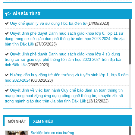
VĂN BẢN TỪ SỞ
Quy chế quản lý và sử dụng Học bạ điện tử
(14/09/2023)
Quyết định phê duyệt Danh mục sách giáo khoa lớp 8, lớp 11 sử
dụng trong cơ sở giáo dục phổ thông từ năm học 2023-2024 trên địa
bàn tỉnh Đắk Lắk
(27/05/2023)
Quyết định phê duyệt Danh mục sách giáo khoa lớp 4 sử dụng
trong cơ sở giáo dục phổ thông từ năm học 2023-2024 trên địa bàn
tỉnh Đắk Lắk
(23/05/2023)
Hướng dẫn huy động trẻ đến trường và tuyển sinh lớp 1, lớp 6 năm
học 2023-2024
(08/02/2023)
Quyết định về việc ban hành Quy chế bảo đảm an toàn thông tin
mạng trong hoạt động ứng dụng công nghệ thông tin, chuyển đổi số
trong ngành giáo dục trên địa bàn tỉnh Đắk Lắk
(13/12/2022)
Hướng dẫn công tác thi đua, khen thưởng năm học 2022-
2023
(30/11/2022)
MỚI NHẤT
XEM NHIỀU
Nghị quyết Quy định mức hỗ trợ đối với trẻ em, giáo viên và cơ sở
giáo dục mầm non độc lập thuộc loại hình dân lập, tư thục ở địa bàn
Sự kiện kéo co của trường