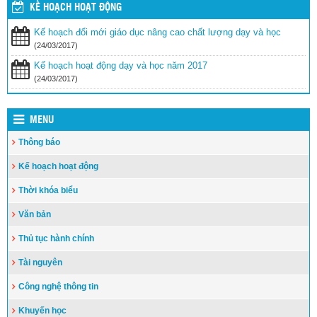
KẾ HOẠCH HOẠT ĐỘNG
Tăng cường các biện pháp ngăn chặn bạo lực học
đường
(24/03/2017)
Kế hoạch đổi mới giáo dục nâng cao chất lượng dạy và học
(24/03/2017)
Bộ GDĐT luôn cầu thị, lắng nghe, tiếp thu ý kiến từ các cơ quan
Kế hoạch hoạt động dạy và học năm 2017
báo chí
(24/03/2017)
(24/03/2017)
MENU
Thông báo
Kế hoạch hoạt động
Thời khóa biểu
Văn bản
Thủ tục hành chính
Tài nguyên
Công nghệ thông tin
Khuyến học