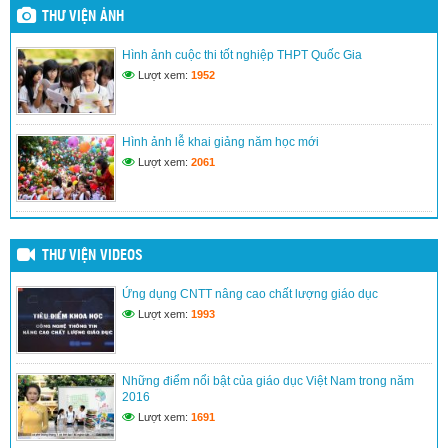
THƯ VIỆN ẢNH
Hình ảnh lễ khai giảng năm học mới
Hình ảnh cuộc thi tốt nghiệp THPT Quốc Gia
(24/03/2017)
Lượt xem:
1952
Kế hoạch đổi mới giáo dục nâng cao chất lượng dạy và học
(24/03/2017)
Hình ảnh lễ khai giảng năm học mới
Lượt xem:
2061
THƯ VIỆN VIDEOS
Ứng dụng CNTT nâng cao chất lượng giáo dục
Lượt xem:
1993
Những điểm nổi bật của giáo dục Việt Nam trong năm
2016
Lượt xem:
1691