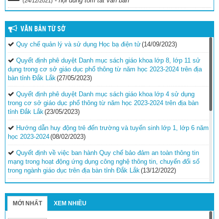
-
nội dung tóm tắt văn bản
(24/12/2021)
VĂN BẢN TỪ SỞ
Quy chế quản lý và sử dụng Học bạ điện tử
(14/09/2023)
Quyết định phê duyệt Danh mục sách giáo khoa lớp 8, lớp 11 sử
dụng trong cơ sở giáo dục phổ thông từ năm học 2023-2024 trên địa
bàn tỉnh Đắk Lắk
(27/05/2023)
Quyết định phê duyệt Danh mục sách giáo khoa lớp 4 sử dụng
trong cơ sở giáo dục phổ thông từ năm học 2023-2024 trên địa bàn
tỉnh Đắk Lắk
(23/05/2023)
Hướng dẫn huy động trẻ đến trường và tuyển sinh lớp 1, lớp 6 năm
học 2023-2024
(08/02/2023)
Quyết định về việc ban hành Quy chế bảo đảm an toàn thông tin
mạng trong hoạt động ứng dụng công nghệ thông tin, chuyển đổi số
trong ngành giáo dục trên địa bàn tỉnh Đắk Lắk
(13/12/2022)
Hướng dẫn công tác thi đua, khen thưởng năm học 2022-
2023
(30/11/2022)
MỚI NHẤT
XEM NHIỀU
Nghị quyết Quy định mức hỗ trợ đối với trẻ em, giáo viên và cơ sở