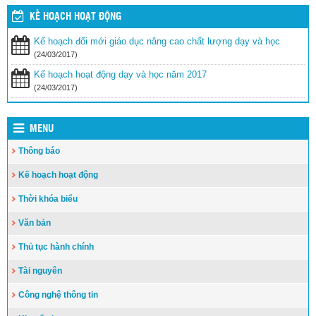
khăn
(24/03/2017)
KẾ HOẠCH HOẠT ĐỘNG
Tăng cường các biện pháp ngăn chặn bạo lực học
đường
(24/03/2017)
Kế hoạch đổi mới giáo dục nâng cao chất lượng dạy và học
(24/03/2017)
Bộ GDĐT luôn cầu thị, lắng nghe, tiếp thu ý kiến từ các cơ quan
Kế hoạch hoạt động dạy và học năm 2017
báo chí
(24/03/2017)
(24/03/2017)
MENU
Thông báo
Kế hoạch hoạt động
Thời khóa biểu
Văn bản
Thủ tục hành chính
Tài nguyên
Công nghệ thông tin