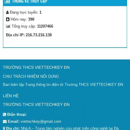
THỐNG KÊ TRUY CẬP
Đang trực tuyến:
1
Hôm nay:
398
Tổng truy cập:
11207466
Địa chỉ IP: 216.73.216.138
TRƯỜNG THCS VIETTECHKEY ĐN
CHỊU TRÁCH NHIỆM NỘI DUNG
Ban biên tập Trang thông tin điện tử Trường THCS VIETTECHKEY ĐN
LIÊN HỆ
TRƯỜNG THCS VIETTECHKEY ĐN
Điện thoại:
Email:
viettechkey@gmail.com
Địa chỉ:
Nhà A – Trung tâm nghiên cứu phát triển công nghệ tại Đà