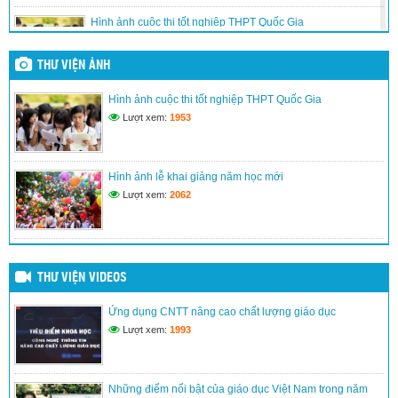
Hình ảnh cuộc thi tốt nghiệp THPT Quốc Gia
(24/03/2017)
THƯ VIỆN ẢNH
Hình ảnh lễ khai giảng năm học mới
Hình ảnh cuộc thi tốt nghiệp THPT Quốc Gia
(24/03/2017)
Lượt xem:
1953
Kế hoạch đổi mới giáo dục nâng cao chất lượng dạy và học
(24/03/2017)
Hình ảnh lễ khai giảng năm học mới
Lượt xem:
2062
THƯ VIỆN VIDEOS
Ứng dụng CNTT nâng cao chất lượng giáo dục
Lượt xem:
1993
Những điểm nổi bật của giáo dục Việt Nam trong năm