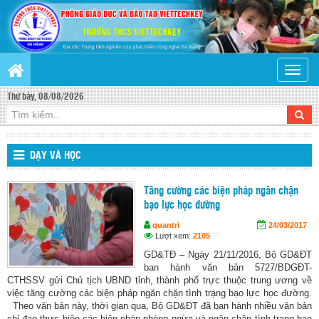
Toggle
naviga
Thứ bảy, 08/08/2026
DẠY VÀ HỌC
Tăng cường các biện pháp ngăn chặn
bạo lực học đường
quantri
24/03/2017
Lượt xem:
2105
GD&TĐ – Ngày 21/11/2016, Bộ GD&ĐT
ban hành văn bản 5727/BDGĐT-
CTHSSV gửi Chủ tịch UBND tỉnh, thành phố trực thuộc trung ương về
việc tăng cường các biện pháp ngăn chặn tình trạng bạo lực học đường.
Theo văn bản này, thời gian qua, Bộ GD&ĐT đã ban hành nhiều văn bản
chỉ đạo thực hiện các biện pháp phòng ngừa và ngăn chặn tình trạng bạo