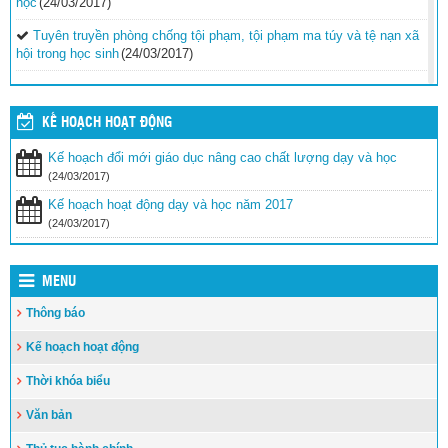
học
(24/03/2017)
Tuyên truyền phòng chống tội phạm, tội phạm ma túy và tệ nạn xã
hội trong học sinh
(24/03/2017)
Vinh danh 42 giáo viên tiêu biểu công tác tại vùng biển đảo khó
khăn
(24/03/2017)
KẾ HOẠCH HOẠT ĐỘNG
Tăng cường các biện pháp ngăn chặn bạo lực học
đường
(24/03/2017)
Kế hoạch đổi mới giáo dục nâng cao chất lượng dạy và học
(24/03/2017)
Bộ GDĐT luôn cầu thị, lắng nghe, tiếp thu ý kiến từ các cơ quan
Kế hoạch hoạt động dạy và học năm 2017
báo chí
(24/03/2017)
(24/03/2017)
MENU
Thông báo
Kế hoạch hoạt động
Thời khóa biểu
Văn bản